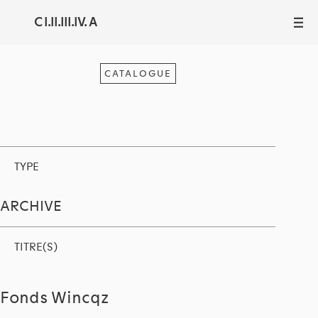
C I.II.III.IV. A
III
CATALOGUE
TYPE
ARCHIVE
TITRE(S)
Fonds Wincqz