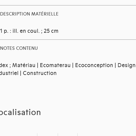
DESCRIPTION MATÉRIELLE
1 p. : ill. en coul. ; 25 cm
NOTES CONTENU
dex ; Matériau | Ecomaterau | Ecoconception | Design
dustriel | Construction
ocalisation