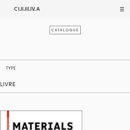
C I.II.III.IV. A
III
CATALOGUE
TYPE
LIVRE