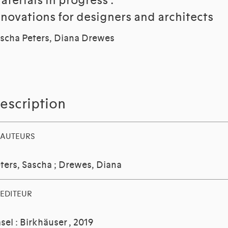
aterials in progress :
nnovations for designers and architects
scha Peters, Diana Drewes
escription
AUTEURS
ters, Sascha
;
Drewes, Diana
EDITEUR
sel : Birkhäuser
, 2019