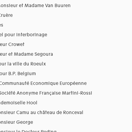
Monsieur et Madame Van Buuren
Cruère
es
el pour Interborinage
eur Crowet
ieur et Madame Segoura
r la ville du Roeulx
our B.P. Belgium
la Communauté Economique Européenne
 Société Anonyme Française Martini-Rossi
ademoiselle Hool
onsieur Camu au château de Ronceval
onsieur George