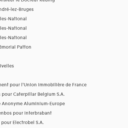
nsieur le Docteur Reding
ndré-lez-Bruges
les-National
les-National
les-National
émorial Patton
ivelles
ment pour l'Union Immobilière de France
pour Caterpillar Belgium S.A.
été Anonyme Aluminium-Europe
enbos pour Interbrabant
pour Electrobel S.A.