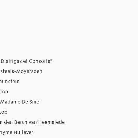
"Distrigaz et Consorts"
osteels-Moyersoen
aunstein
aron
t Madame De Smet
cob
an den Berch van Heemstede
onyme Huilever