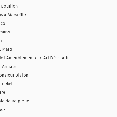
e Bouillon
s à Marseille
ico
lmans
a
Bigard
de l'Ameublement et d'Art Décoratif
r Annaert
onsieur Blaton
toekel
rre
ale de Belgique
oek