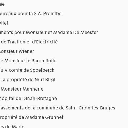
ée
reaux pour la S.A. Promibel
llet
ements pour Monsieur et Madame De Meester
de Traction et d'Electricité
Monsieur Wiener
e Monsieur le Baron Rolin
du Vicomte de Spoelberch
la propriété de Nuri Birgi
r Monsieur Mannerie
hôpital de Dinan-Bretagne
lassements de la commune de Saint-Croix-les-Bruges
 propriété de Madame Grunnet
mes de Marie