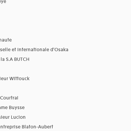
eye
haute
selle et Internationale d'Osaka
 la S.A BUTCH
sieur Wittouck
 Courtrai
ame Buysse
ieur Lucion
ntreprise Blaton-Aubert