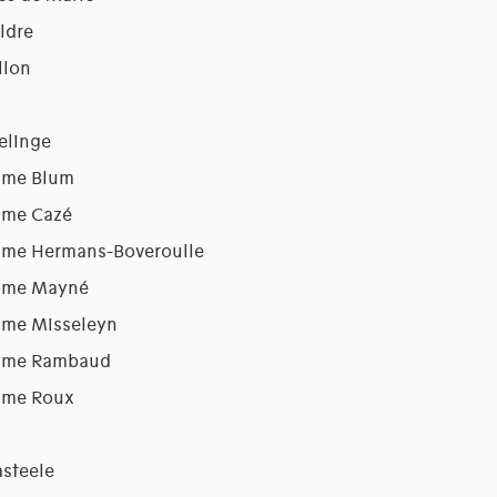
ldre
llon
elinge
dame Blum
ame Cazé
dame Hermans-Boveroulle
dame Mayné
ame Misseleyn
dame Rambaud
dame Roux
asteele